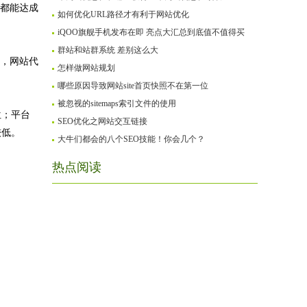
法都能达成
如何优化URL路径才有利于网站优化
iQOO旗舰手机发布在即 亮点大汇总到底值不值得买
群站和站群系统 差别这么大
化，网站代
怎样做网站规划
哪些原因导致网站site首页快照不在第一位
被忽视的sitemaps索引文件的使用
位；平台
SEO优化之网站交互链接
较低。
大牛们都会的八个SEO技能！你会几个？
热点阅读