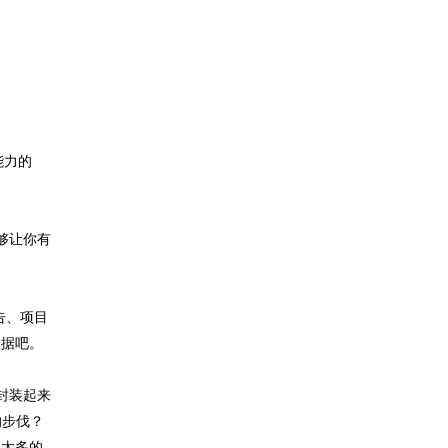
能力的
够让你有
告、项目
数据吧。
封装起来
的步伐？
，太多的