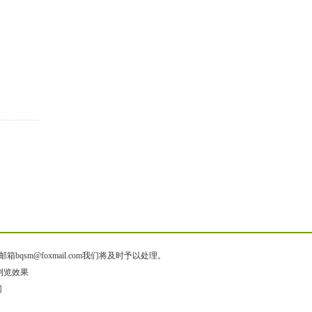
@foxmail.com我们将及时予以处理。
质浏览效果
网