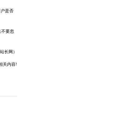
用户是否
长不要忽
州站长网）
相关内容!