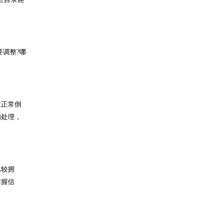
调整?哪
这正常倒
的处理，
比较拥
掌握信