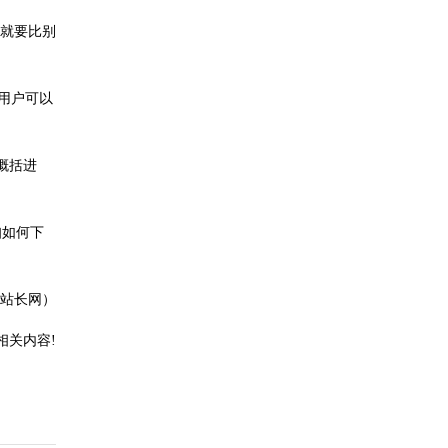
就要比别
用户可以
概括进
知如何下
州站长网）
相关内容!