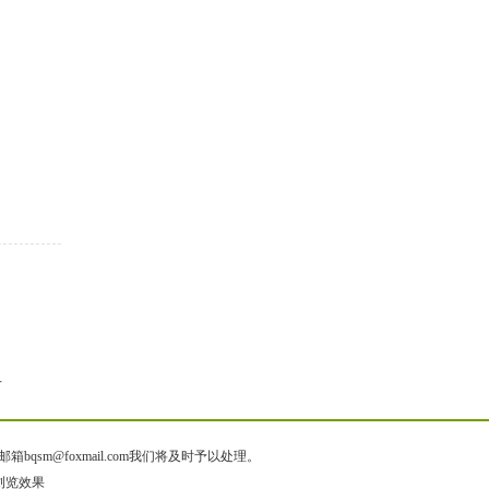
节
@foxmail.com我们将及时予以处理。
质浏览效果